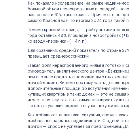
Как показало исследование, на рынке недвижимо
Реклама на сайте
большой объем нераспроданных площадей в новос
нашло почти 61% такого жилья. Причем это не пр
самого Краснодара. По итогам 2024 года такой п
Помимо краевой столицы, в тройку антилидеров 
года остались 48% площадей в новостройках (+13 п
ко вводу «первички» (+14 п. п.).
Для сравнения, средний показатель по стране 37
превышает среднероссийский.
«Такая доля нераспроданного жилья в готовых к с
руководитель аналитического центра «Движение.р
нем сложнее продать с помощью льготных кредитов
другой момент. Видимо поэтому часть девелопер
дополнительные площади до вступления изменений
купивших квартиры в таких домах — это не самая
играет в пользу тех, кто только планирует купить
выгодные условия сделки в случае покупки кварти
Как добавляют аналитики, ситуация, сложившаяся
дисбалансе на рынке недвижимости. С одной сто
другой — спрос не успевает за предложением. Дл