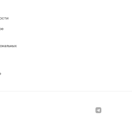
ости
ое
ональных
е