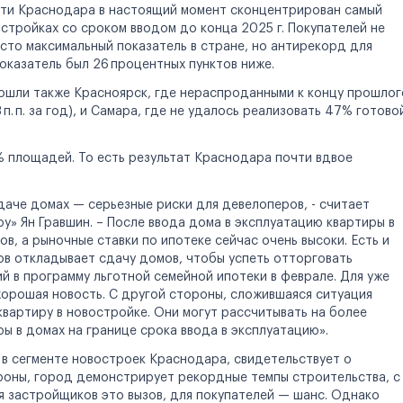
сти Краснодара в настоящий момент сконцентрирован самый
тройках со сроком вводом до конца 2025 г. Покупателей не
осто максимальный показатель в стране, но антирекорд для
оказатель был 26 процентных пунктов ниже.
вошли также Красноярск, где нераспроданными к концу прошлог
. п. за год), и Самара, где не удалось реализовать 47% готово
% площадей. То есть результат Краснодара почти вдвое
даче домах — серьезные риски для девелоперов, - считает
у» Ян Гравшин. – После ввода дома в эксплуатацию квартиры в
, а рыночные ставки по ипотеке сейчас очень высоки. Есть и
ов откладывает сдачу домов, чтобы успеть отторговать
 в программу льготной семейной ипотеки в феврале. Для уже
 хорошая новость. С другой стороны, сложившаяся ситуация
 квартиру в новостройке. Они могут рассчитывать на более
ры в домах на границе срока ввода в эксплуатацию».
 в сегменте новостроек Краснодара, свидетельствует о
роны, город демонстрирует рекордные темпы строительства, с
я застройщиков это вызов, для покупателей — шанс. Однако