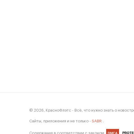
© 2026, КрасноФлэтс - Всё, что нужно знать о новост
Сайты, приложения и не только -
SABR
.
Содержание в соответствии с законом
PROTE
DMCA