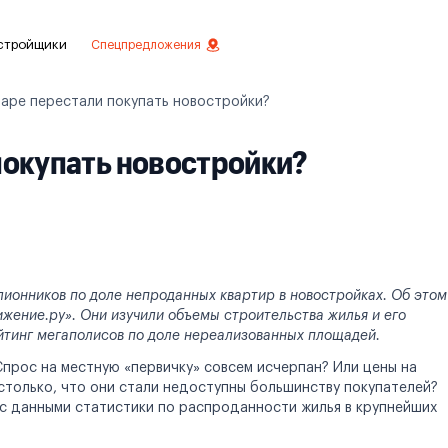
стройщики
Спецпредложения
аре перестали покупать новостройки?
ое
покупать новостройки?
вестиций
овой отделкой
делки
менты с отделкой
ионников по доле непроданных квартир в новостройках. Об этом
жение.ру». Они изучили объемы строительства жилья и его
менты
йтинг мегаполисов по доле нереализованных площадей.
прос на местную «первичку» совсем исчерпан? Или цены на
столько, что они стали недоступны большинству покупателей?
 с данными статистики по распроданности жилья в крупнейших