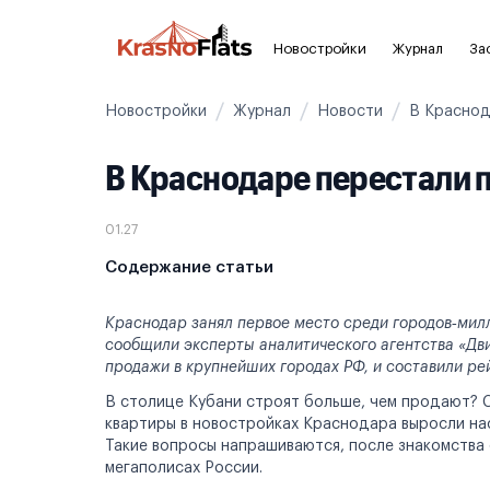
Новостройки
Журнал
За
Новостройки
Журнал
Новости
В Краснод
Новостройки Краснодара и края
Полезн
В Краснодаре перестали 
Новостройки в Краснодаре
Для ин
Новостройки в Краснодарского края
С чист
01.27
Без от
Содержание статьи
На карте
Апарта
Краснодар занял первое место среди городов‑милл
сообщили эксперты аналитического агентства «Дви
Апарта
продажи в крупнейших городах РФ, и составили ре
В столице Кубани строят больше, чем продают? С
3-8 млн ₽
8-14 млн ₽
от 14 млн ₽
квартиры в новостройках Краснодара выросли на
Такие вопросы напрашиваются, после знакомства
мегаполисах России.