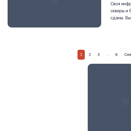
Своя инфр
скверы и 
сданы. Вы
1
2
3
...
9
Сле