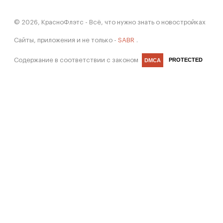
© 2026, КрасноФлэтс - Всё, что нужно знать о новостройках
Сайты, приложения и не только -
SABR
.
Содержание в соответствии с законом
PROTECTED
DMCA