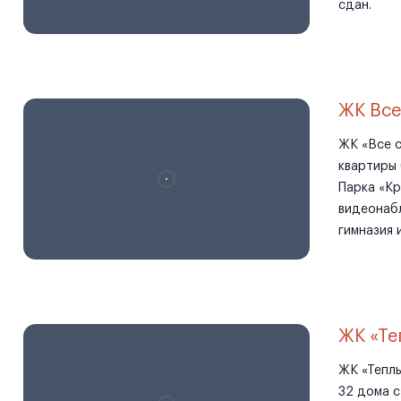
сдан.
ЖК Все
ЖК «Все с
квартиры 
Парка «Кр
видеонабл
гимназия 
ЖК «Те
ЖК «Теплы
32 дома с