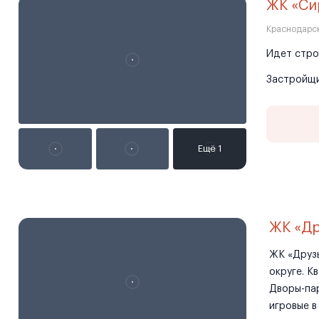
ЖК «Си
Краснодарск
Идет стро
Застройщ
ЖК «Др
ЖК «Друз
округе. К
Дворы-па
игровые в