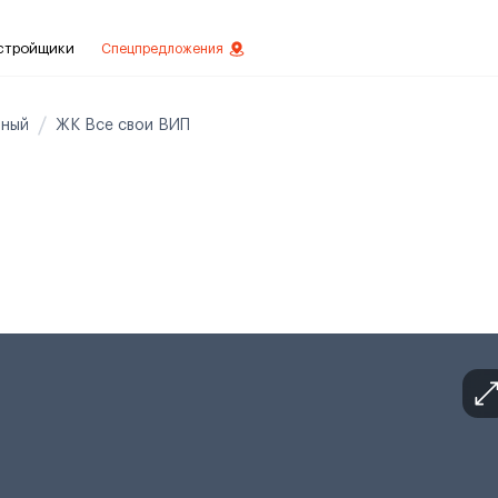
стройщики
Спецпредложения
ьный
ЖК Все свои ВИП
ое
вестиций
овой отделкой
делки
менты с отделкой
менты