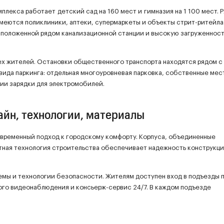
плекса работает детский сад на 160 мест и гимназия на 1 100 мест. 
меются поликлиники, аптеки, супермаркеты и объекты стрит-ритейла
сположенной рядом канализационной станции и высокую загруженност
ех жителей. Остановки общественного транспорта находятся рядом с
ида паркинга: отдельная многоуровневая парковка, собственные мес
ции зарядки для электромобилей.
айн, технологии, материалы
овременный подход к городскому комфорту. Корпуса, объединенные
ная технология строительства обеспечивает надежность конструкци
мы и технологии безопасности. Жителям доступен вход в подъезды 
ого видеонаблюдения и консьерж-сервис 24/7. В каждом подъезде