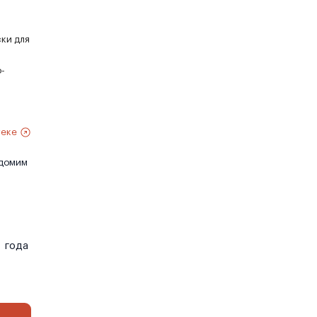
ски для
-
теке
едомим
года