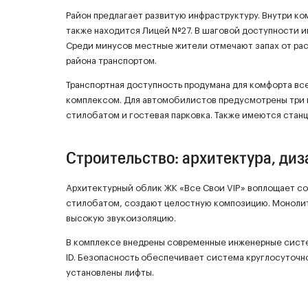
Район предлагает развитую инфраструктуру. Внутри ком
также находится Лицей №27. В шаговой доступности и
Среди минусов местные жители отмечают запах от ра
района транспортом.
Транспортная доступность продумана для комфорта вс
комплексом. Для автомобилистов предусмотрены три в
стилобатом и гостевая парковка. Также имеются стан
Строительство: архитектура, диз
Архитектурный облик ЖК «Все Свои VIP» воплощает с
стилобатом, создают целостную композицию. Монолит
высокую звукоизоляцию.
В комплексе внедрены современные инженерные систе
ID. Безопасность обеспечивает система круглосуточн
установлены лифты.