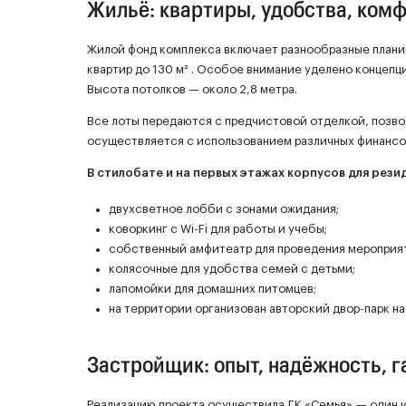
Жильё: квартиры, удобства, комф
Жилой фонд комплекса включает разнообразные плани
квартир до 130 м²
. Особое внимание уделено концепц
Высота потолков — около 2,8 метра.
Все лоты передаются с предчистовой отделкой, позв
осуществляется с использованием различных финансо
В стилобате и на первых этажах корпусов для рез
двухсветное лобби с зонами ожидания;
коворкинг с Wi-Fi для работы и учебы;
собственный амфитеатр для проведения мероприят
колясочные для удобства семей с детьми;
лапомойки для домашних питомцев;
на территории организован авторский двор-парк на
Застройщик: опыт, надёжность, 
Реализацию проекта осуществила ГК «Семья» — один 