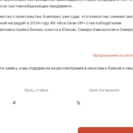
список системообразующих предприяти
.
ество строительства. Комплекс уже сдан, что полностью снимает ри
ной наградой: в 2024 году ЖК «Все Свои VIP» стал победителем
ая новостройка бизнес-класса в Южном, Северо-Кавказском и Северо
Предложения по ипо
е заявку, а мы подадим ее на рассмотрение в несколько банков и ув
Проц. ставка
Срок погашения
₽
%