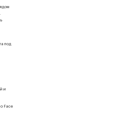
Рядом
.
ь
та под
й и
по Face