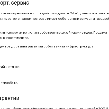
орт, сервис
ровочные решения — от студий площадью от 24 м² до четырехкомнат
ии «мастер-спальни», которые имеют собственный санузел и гардеро
оляя новоселам воплотить собственные дизайнерские идеи. Продажа
вых инструментов.
идентов доступна развитая собственная инфраструктура:
ий и отдыха;
 стилобате.
гарантии
из крупнейших застройщиков Краснодарского края, входящий в ТОП-5