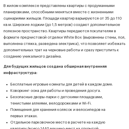
В жилом комплексе представлены квартиры с продуманными
планировками, способными меняться вместе с жизненными
сценариями жильцов. Площади квартир варьируются от 35 до 110
кв.м. Широкие лоджии (до 1,5 метров) создают дополнительное
полезное пространство. Квартиры передаются покупателям в
формате предчистовой отделки White Box (выровнены стены, пол,
выполнена стяжка, разведена электрика), что позволяет избежать
дополнительных трат на черновые работы и сразу приступить к
созданию уникального дизайна.
Для будущих жильцов создана обширная внутренняя
инфраструктура:
Бесплатные игровые комнаты для детей в каждом доме.
Коворкинг-зона для работы и проведения досуга.
Безопасные дворы-парки с детскими площадками,
тенистыми аллеями, велодорожками и Wi-Fi.
Помещения для хранения колясок и велосипедов на
первых этажах.
Отдельное парковочное место в расчете на каждую
квартиру (всего 1440 машино-мест на открытой