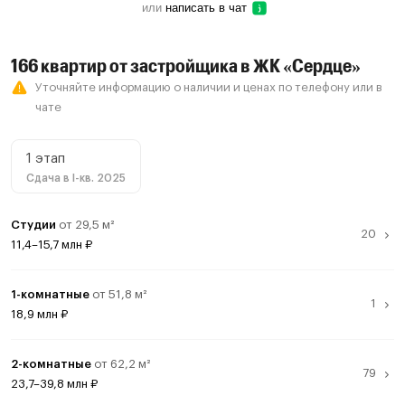
или
написать в чат
166 квартир от застройщика в ЖК «Сердце»
Уточняйте информацию о наличии и ценах по телефону или в
чате
1 этап
Сдача в I-кв. 2025
Студии
от 29,5 м²
11,4–15,7 млн ₽
Студия, 1 этап
1 кв. 2025
30,9 м²
11,4 млн ₽
1-комнатные
от 51,8 м²
Студия, 1 этап
1 кв. 2025
29,7 м²
14,1 млн ₽
18,9 млн ₽
Студия, 1 этап
1 кв. 2025
31,1 м²
14,7 млн ₽
1-комнатная, 1 этап
1 кв. 2025
51,8 м²
18,9 млн ₽
Студия, 1 этап
1 кв. 2025
33,0 м²
15,7 млн ₽
2-комнатные
от 62,2 м²
Смотреть все предложения
23,7–39,8 млн ₽
Смотреть все предложения