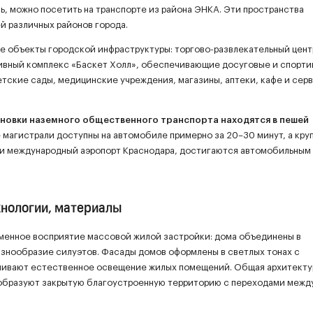
ь, можно посетить на транспорте из района ЭНКА. Эти пространства
й различных районов города.
е объекты городской инфраструктуры: торгово-развлекательный цент
ртивный комплекс «Баскет Холл», обеспечивающие досуговые и спорт
етские сады, медицинские учреждения, магазины, аптеки, кафе и сер
новки наземного общественного транспорта находятся в пешей
 магистрали доступны на автомобиле примерно за 20–30 минут, а кру
 и международный аэропорт Краснодара, достигаются автомобильным
хнологии, материалы
еменное восприятие массовой жилой застройки: дома объединены в
азнообразие силуэтов. Фасады домов оформлены в светлых тонах с
ичивают естественное освещение жилых помещений. Общая архитекту
 образуют закрытую благоустроенную территорию с переходами межд