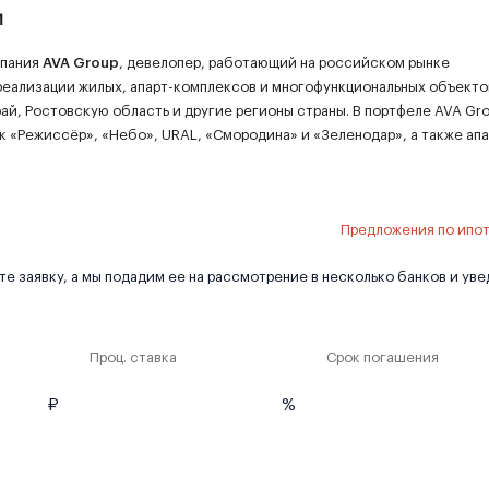
и
мпания
AVA Group
, девелопер, работающий на российском рынке
еализации жилых, апарт-комплексов и многофункциональных объекто
ай, Ростовскую область и другие регионы страны. В портфеле AVA Gr
 «Режиссёр», «Небо», URAL, «Смородина» и «Зеленодар», а также апа
Предложения по ипо
е заявку, а мы подадим ее на рассмотрение в несколько банков и ув
Проц. ставка
Срок погашения
₽
%