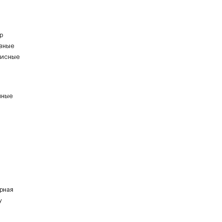
р
ивные
висные
пные
рная
у