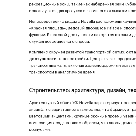
рекреационные зоны, такие как набережная реки Кубан
используются для прогулок и активного отдыха жителе
Непосредственно рядом с Novella расположены крупны
«Красная площадь», ледовый дворец Ice Palace и спо
функции. В шаговой доступности находятся школы и д
службы повседневного спроса.
Комплекс окружён развитой транспортной сетью:
оста
доступности
от новостройки. Центральные городские
транспортные узлы, включая железнодорожный вокзал
транспортом в аналогичное время.
Строительство: архитектура, дизайн, те
Архитектурный облик ЖК Novella характеризует совр
ансамбль с вариативной этажностью, что формирует р
цветовыми акцентами, крупные оконные проёмы увел
композиция создана таким образом, что дворы домов
корпусами.