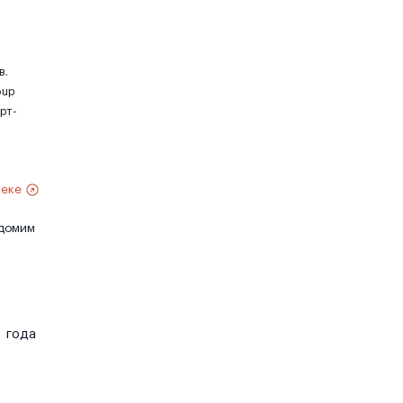
в.
oup
рт-
теке
едомим
года