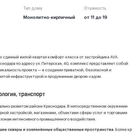
Тип дома
Этажность
Монолитно-кирпичный
от 11 до 19
ю сданный жилой квартал комфорт-класса от застройщика AVA.
снодара по адресу ул. Питерская, 40, комплекс представляет собой
икальность проекта — в создании приватной, безопасной и
витой инфраструктурой и продуманным двором-садом.
ология, транспорт
иально развитом районе Краснодара. В непосредственном окружении
рной застройкой, магазинами, объектами сферы услуг и торговыми
к зонам интенсивного промышленного воздействия.
шие скверы и озеленённые общественные пространства
. Более к