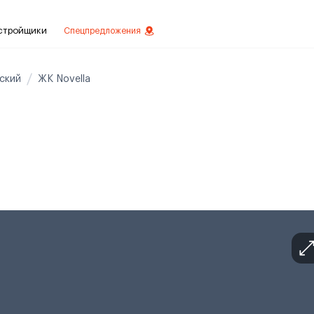
стройщики
Спецпредложения
ский
ЖК Novella
ое
вестиций
овой отделкой
делки
менты с отделкой
менты