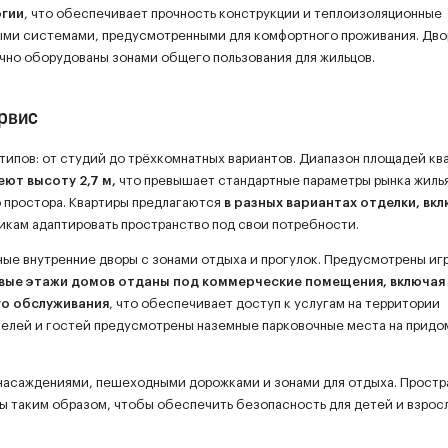
огии
, что обеспечивает прочность конструкции и теплоизоляционные
ыми системами, предусмотренными для комфортного проживания. Дв
чно оборудованы зонами общего пользования для жильцов.
ервис
типов: от студий до трёхкомнатных вариантов. Диапазон площадей кв
еют высоту 2,7 м,
что превышает стандартные параметры рынка жиль
 простора. Квартиры предлагаются
в разных вариантах отделки, вк
никам адаптировать пространство под свои потребности.
ые внутренние дворы с зонами отдыха и прогулок. Предусмотрены иг
вые этажи домов отданы под коммерческие помещения, включая
го обслуживания
, что обеспечивает доступ к услугам на территории
телей и гостей предусмотрены наземные парковочные места на прид
асаждениями, пешеходными дорожками и зонами для отдыха. Простр
ны таким образом, чтобы обеспечить безопасность для детей и взрос