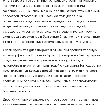
от 2,85 до 3,5 метра.
В линейке предусмотрены планировки с
кухнями-гостиными, мастер-спальнями и просторными
гардеробными. Панорамные окна обеспечат комнатам максимум
естественного освещения. Часть квартир дополнена
остекленными лоджиями. Жилье передается
с предчистовой
отделкой
: на полу выполнена стяжка с шумоизоляцией,
разведена внутренняя электрика, установлены металлические
входные двери, оконные и балконные блоки из ПВХ. Монолитные
стены во всех помещениях (кроме санузлов) оштукатурены.
Холлы оформят
в дизайнерском стиле
, они продолжат общую
эстетику фасадов. В проекте будет сформирована безбарьерная
среда: входные группы и придомовая зона удобны для
маломобильных жителей и родителей с колясками. На подземных
уровнях выделен
двухуровневый паркинг на 30 машино-мест
.
Перемещение между этажами и спуск в паркинг обеспечат
современные бесшумные лифты. Помещения на первом уровне
выделены под коммерцию — там разместятся магазины и
бытовые сервисы.
Двор ЖК «Кипарис»
закроют от посторонних и поставят под
видеоконтроль
. На территории с продуманным освещением