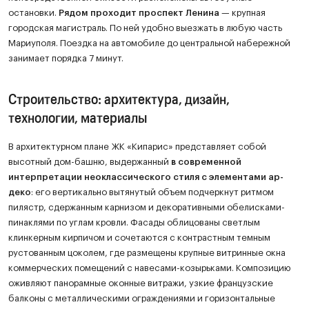
остановки.
Рядом проходит проспект Ленина
— крупная
городская магистраль. По ней удобно выезжать в любую часть
Мариуполя. Поездка на автомобиле до центральной набережной
занимает порядка 7 минут.
Строительство: архитектура, дизайн,
технологии, материалы
В архитектурном плане ЖК «Кипарис» представляет собой
высотный дом-башню, выдержанный
в современной
интерпретации неоклассического стиля с элементами ар-
деко
: его вертикально вытянутый объем подчеркнут ритмом
пилястр, сдержанным карнизом и декоративными обелисками-
пинаклями по углам кровли. Фасады облицованы светлым
клинкерным кирпичом и сочетаются с контрастным темным
рустованным цоколем, где размещены крупные витринные окна
коммерческих помещений с навесами-козырьками. Композицию
оживляют панорамные оконные витражи, узкие французские
балконы с металлическими ограждениями и горизонтальные