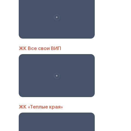
ЖК Все свои ВИП
ЖК «Теплые края»