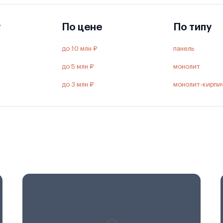
у
По цене
По типу
до 10 млн ₽
панель
до 5 млн ₽
монолит
до 3 млн ₽
монолит-кирпи