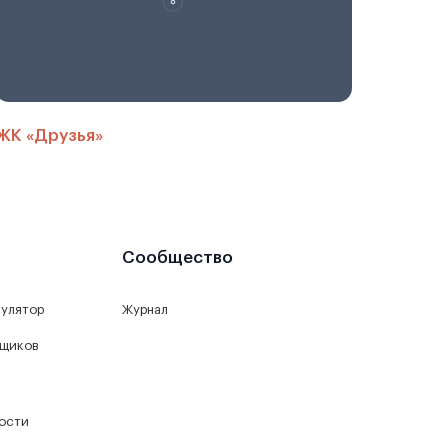
ЖК «Друзья»
Сообщество
кулятор
Журнал
йщиков
ости