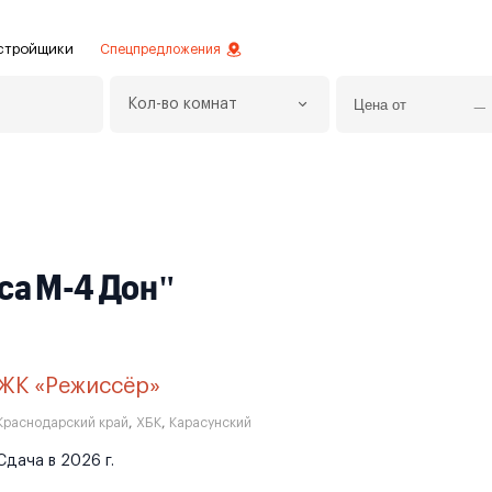
стройщики
Спецпредложения
Кол-во комнат
ое
вестиций
овой отделкой
делки
са М-4 Дон"
менты с отделкой
менты
ЖК «Режиссёр»
Краснодарский край
,
ХБК
,
Карасунский
Сдача в 2026 г.