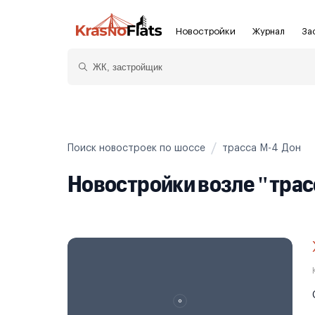
Новостройки
Журнал
За
Новостройки Краснодара и края
Полезн
Показать больше фильтров
Новостройки в Краснодаре
Для ин
Новостройки в Краснодарского края
С чист
Поиск новостроек по шоссе
трасса М-4 Дон
Без от
Новостройки возле "трас
На карте
Апарта
Апарта
3-8 млн ₽
8-14 млн ₽
от 14 млн ₽