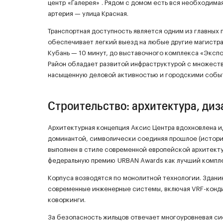
центр «Галерея» . Рядом с домом есть вся необходима
артерия — улица Красная.
Транспортная доступность является одним из главных 
обеспечивает легкий выезд на любые другие магистрал
Кубань — 10 минут, до выставочного комплекса «Экспо
Район обладает развитой инфраструктурой с множеств
насыщенную деловой активностью и городскими собы
Строительство: архитектура, диз
Архитектурная концепция Аксис Центра вдохновлена и
доминантой, символически соединяя прошлое (истори
выполнен в стиле современной европейской архитекту
федеральную премию URBAN Awards как лучший компле
Корпуса возводятся по монолитной технологии. Здани
современные инженерные системы, включая VRF-конди
коворкинги.
За безопасность жильцов отвечает многоуровневая си