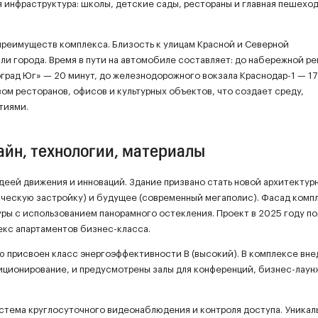
я инфраструктура: школы, детские сады, рестораны и главная пешехо
преимуществ комплекса. Близость к улицам Красной и Северной
и города. Время в пути на автомобиле составляет: до набережной ре
град Юг» — 20 минут, до железнодорожного вокзала Краснодар-1 — 17
ом ресторанов, офисов и культурных объектов, что создает среду,
тиями.
айн, технологии, материалы
деей движения и инноваций. Здание призвано стать новой архитектур
ческую застройку) и будущее (современный мегаполис). Фасад комп
ры с использованием панорамного остекления. Проект в 2025 году п
кс апартаментов бизнес-класса.
ю присвоен класс энергоэффективности B (высокий). В комплексе вн
ционирование, и предусмотрены залы для конференций, бизнес-лаун
стема круглосуточного видеонаблюдения и контроля доступа. Уникал