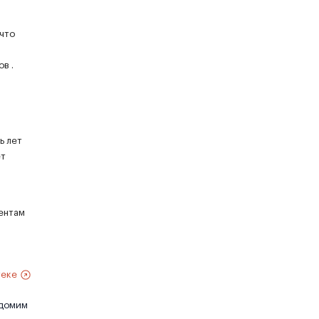
что
в .
ь лет
ет
ентам
теке
едомим