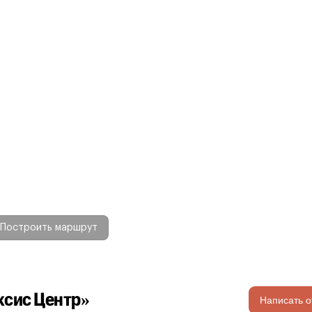
Построить маршрут
ксис Центр»
Написать о