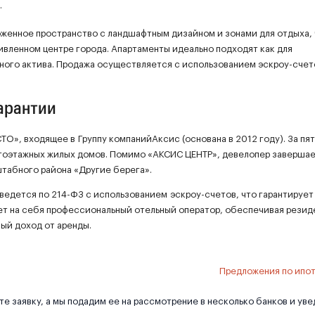
.
женное пространство с ландшафтным дизайном и зонами для отдыха, 
ивленном центре города. Апартаменты идеально подходят как для
дного актива. Продажа осуществляется с использованием эскроу-счето
гарантии
», входящее в Группу компанийАксис (основана в 2012 году). За пят
огоэтажных жилых домов. Помимо «АКСИС ЦЕНТР», девелопер заверша
штабного района «Другие берега».
едется по 214-ФЗ с использованием эскроу-счетов, что гарантирует
ет на себя профессиональный отельный оператор, обеспечивая резид
ый доход от аренды.
Предложения по ипо
е заявку, а мы подадим ее на рассмотрение в несколько банков и ув