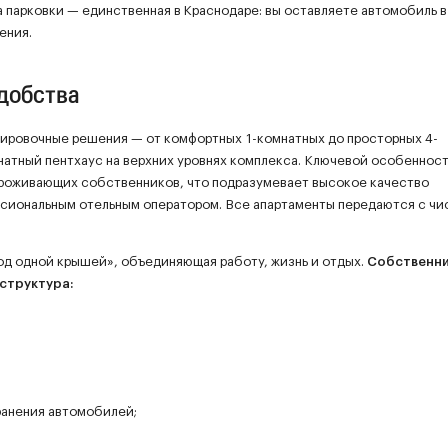
парковки — единственная в Краснодаре: вы оставляете автомобиль в
ения.
удобства
нировочные решения — от комфортных 1-комнатных до просторных 4-
натный пентхаус на верхних уровнях комплекса. Ключевой особеннос
проживающих собственников, что подразумевает высокое качество
сиональным отельным оператором. Все апартаменты передаются с чи
под одной крышей», объединяющая работу, жизнь и отдых.
Собственни
структура:
ранения автомобилей;