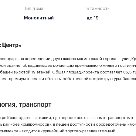
Тип дома
Этажность
Монолитный
до 19
с Центр»
аснодара, на пересечении двух главных магистралей города — улиц К
обой здание, объединяющее концепцию премиального жилья и гостини
 башен высотой 19 этажей. Общая площадь проекта составляет 86,5 т
бизнес-премиум-класса и объекты собственной инфраструктуры. Заве
логия, транспорт
тре Краснодара — локации, где пересекаются главные транспортные
ть как «без компромиссов»: в пешей доступности сосредоточены клю
 комплекса находится крупнейший торгово-развлекательный