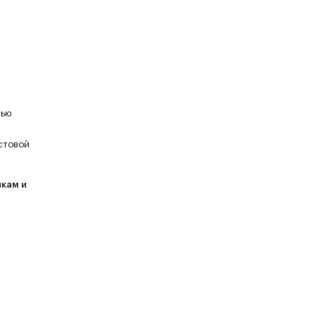
тью
стовой
кам и