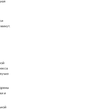
дная
ки
 минут.
ной
лекса
олучил
едрены
жи и
ьной