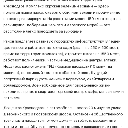
Краснодара. Комплекс окружён зелёными зонами — здесь
появятся новые парки, скверы с обилием зелени и продуманные
пешеходные маршруты. На расстоянии менее 150 км от квартала
раскинулись побережья Чёрного и Азовского морей — это
расстояние легко преодолеть за выходные.
Район предлагает развитую городскую инфраструктуру. В пешей
доступности работают детские сады (два — на 250 и 330 мест,
прямо на территории комплекса), строится школа на 1550 мест,
работают поликлиники, частные медицинские центры, аптеки.
Недалеко расположены ТРЦ «Красная площадь» (10 минут на
машине), спортивный комплекс «Баскет-Холл», будущий
спортивный парк «Достижение» с воркаутом, скейтпарком и
роллердромом. Всё необходимое для повседневной жизни
находится прямо в квартале: торговый центр с кафе, магазинами и
аптеками.
До центра Краснодара на автомобиле — всего 20 минут по улице
Дзержинского и Ростовскому шоссе. Остановки общественного
транспорта находятся прямо у дома — автобусы, маршрутные
такси и троллейбусы следуют по ключевым направлениям города.